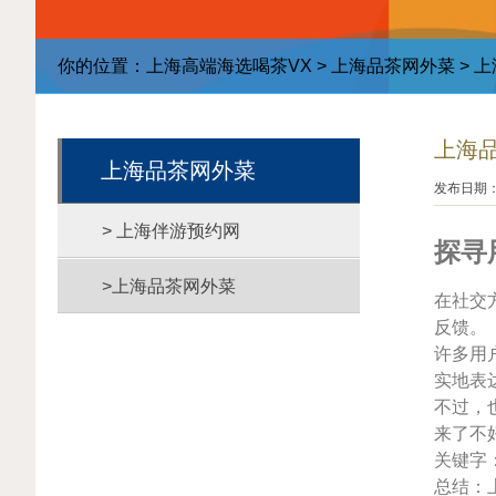
你的位置：
上海高端海选喝茶VX
>
上海品茶网外菜
> 
上海
上海品茶网外菜
发布日期：2
> 上海伴游预约网
探寻
>上海品茶网外菜
在社交
反馈。
许多用
实地表
不过，
来了不
关键字
总结：